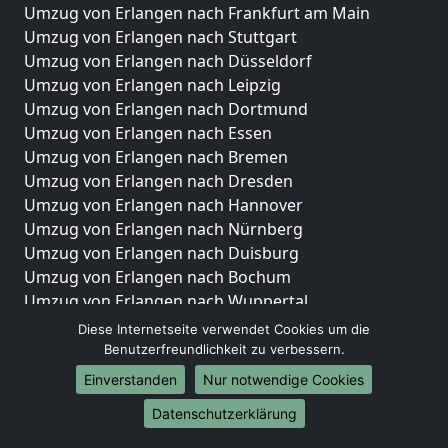
Umzug von Erlangen nach Frankfurt am Main
Umzug von Erlangen nach Stuttgart
Umzug von Erlangen nach Düsseldorf
Umzug von Erlangen nach Leipzig
Umzug von Erlangen nach Dortmund
Umzug von Erlangen nach Essen
Umzug von Erlangen nach Bremen
Umzug von Erlangen nach Dresden
Umzug von Erlangen nach Hannover
Umzug von Erlangen nach Nürnberg
Umzug von Erlangen nach Duisburg
Umzug von Erlangen nach Bochum
Umzug von Erlangen nach Wuppertal
Umzug von Erlangen nach Bielefeld
Diese Internetseite verwendet Cookies um die
Umzug von Erlangen nach Bonn
Benutzerfreundlichkeit zu verbessern.
Umzug von Erlangen nach Münster
Einverstanden
Nur notwendige Cookies
Internationale-Umzüge
Datenschutzerklärung
Umzug von Erlangen nach Brasilien