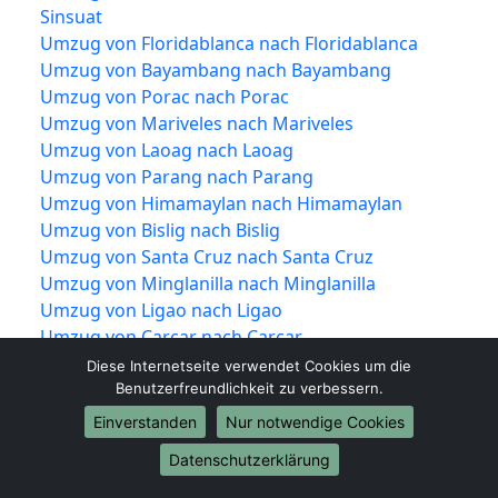
Sinsuat
Umzug von Floridablanca nach Floridablanca
Umzug von Bayambang nach Bayambang
Umzug von Porac nach Porac
Umzug von Mariveles nach Mariveles
Umzug von Laoag nach Laoag
Umzug von Parang nach Parang
Umzug von Himamaylan nach Himamaylan
Umzug von Bislig nach Bislig
Umzug von Santa Cruz nach Santa Cruz
Umzug von Minglanilla nach Minglanilla
Umzug von Ligao nach Ligao
Umzug von Carcar nach Carcar
Umzug von Trece Martires nach Trece Martires
Diese Internetseite verwendet Cookies um die
Umzug von La Trinidad nach La Trinidad
Benutzerfreundlichkeit zu verbessern.
Umzug von Tabuk nach Tabuk
Einverstanden
Nur notwendige Cookies
Umzug von Lingayen nach Lingayen
Datenschutzerklärung
Umzug von Mangaldan nach Mangaldan
Umzug von Dinalupihan nach Dinalupihan