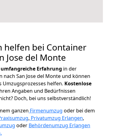
 helfen bei Container
n Jose del Monte
r
umfangreiche Erfahrung
in der
 nach San Jose del Monte und können
es Umzugsprozesses helfen.
K
ostenlose
 Ihren Angaben und Bedürfnissen
icht? Doch, bei uns selbstverständlich!
einem ganzen
Firmenumzug
oder bei dem
Praxisumzug
,
Privatumzug Erlangen
,
numzug
oder
Behördenumzug Erlangen
.