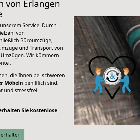
en von Erlangen
e
unserem Service. Durch
elzahl von
hließlich Büroumzüge,
umzüge und Transport von
n Umzügen. Wir kümmern
nte .
men, die Ihnen bei schweren
der Möbeln
behilflich sind.
t und stressfrei
 erhalten Sie kostenlose
 erhalten