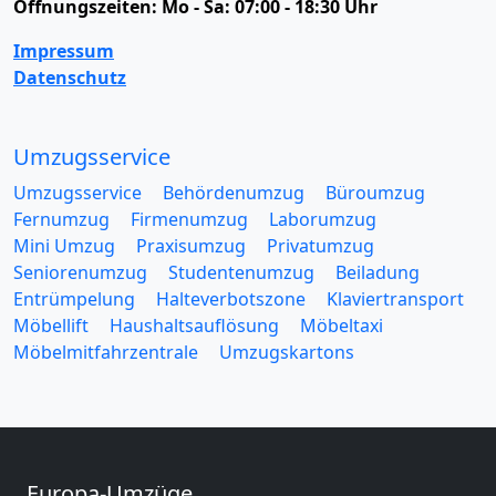
Öffnungszeiten:
Mo - Sa: 07:00 - 18:30 Uhr
Impressum
Datenschutz
Umzugsservice
Umzugsservice
Behördenumzug
Büroumzug
Fernumzug
Firmenumzug
Laborumzug
Mini Umzug
Praxisumzug
Privatumzug
Seniorenumzug
Studentenumzug
Beiladung
Entrümpelung
Halteverbotszone
Klaviertransport
Möbellift
Haushaltsauflösung
Möbeltaxi
Möbelmitfahrzentrale
Umzugskartons
Europa-Umzüge