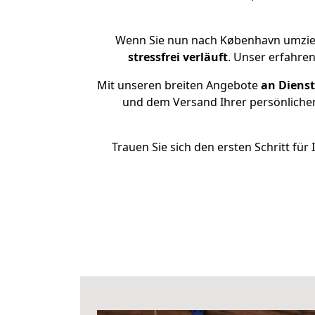
Wenn Sie nun nach København umzie
stressfrei
verläuft
. Unser erfahre
Mit unseren breiten Angebote
an Dienst
und dem Versand Ihrer persönlichen
Trauen Sie sich den ersten Schritt f