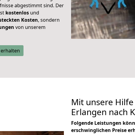
rfnisse abgestimmt sind. Der
ist
kostenlos
und
steckten Kosten
, sondern
tungen
von unserem
 erhalten
Mit unsere Hilfe
Erlangen nach 
Folgende Leistungen könn
erschwinglichen Preise er