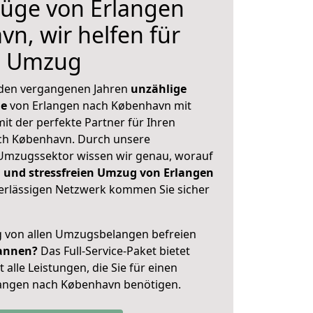
üge von Erlangen
n, wir helfen für
n Umzug
 den vergangenen Jahren
unzählige
ge
von Erlangen nach København mit
mit der perfekte Partner für Ihren
h København. Durch unsere
Umzugssektor wissen wir genau, worauf
 und stressfreien Umzug von Erlangen
rlässigen Netzwerk kommen Sie sicher
ig von allen Umzugsbelangen befreien
annen?
Das Full-Service-Paket bietet
alle Leistungen, die Sie für einen
langen nach København benötigen.