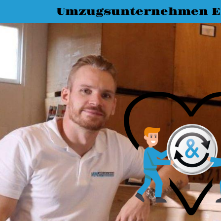
Umzugsunternehmen E