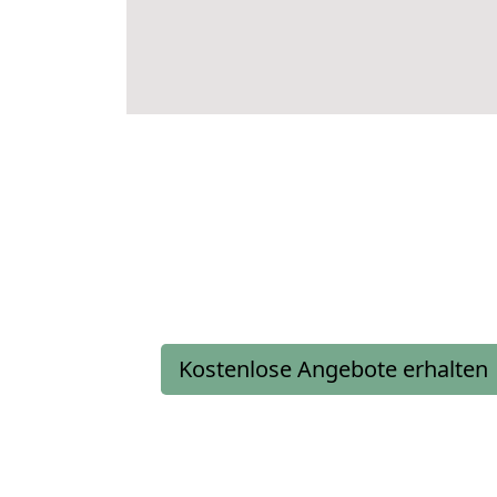
Kostenlose Angebote erhalten