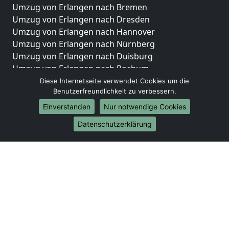
Umzug von Erlangen nach Bremen
Umzug von Erlangen nach Dresden
Umzug von Erlangen nach Hannover
Umzug von Erlangen nach Nürnberg
Umzug von Erlangen nach Duisburg
Umzug von Erlangen nach Bochum
Umzug von Erlangen nach Wuppertal
Diese Internetseite verwendet Cookies um die
Benutzerfreundlichkeit zu verbessern.
Umzug von Erlangen nach Bielefeld
Umzug von Erlangen nach Bonn
Einverstanden
Nur notwendige Cookies
Umzug von Erlangen nach Münster
Datenschutzerklärung
Internationale-Umzüge
Umzug von Erlangen nach Brasilien
Umzug von Erlangen nach Brunei Darussalam
Umzug von Erlangen nach Burkina Faso
Umzug von Erlangen nach Burundi
Umzug von Erlangen nach Chile
Umzug von Erlangen nach China
Umzug von Erlangen nach Cookinseln