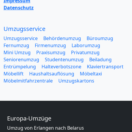
Impressum
Datenschutz
Umzugsservice
Umzugsservice
Behördenumzug
Büroumzug
Fernumzug
Firmenumzug
Laborumzug
Mini Umzug
Praxisumzug
Privatumzug
Seniorenumzug
Studentenumzug
Beiladung
Entrümpelung
Halteverbotszone
Klaviertransport
Möbellift
Haushaltsauflösung
Möbeltaxi
Möbelmitfahrzentrale
Umzugskartons
Europa-Umzüge
Umzug von Erlangen nach Belarus