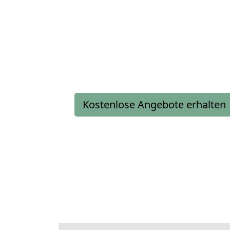
Kostenlose Angebote erhalten