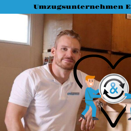
Umzugsunternehmen E