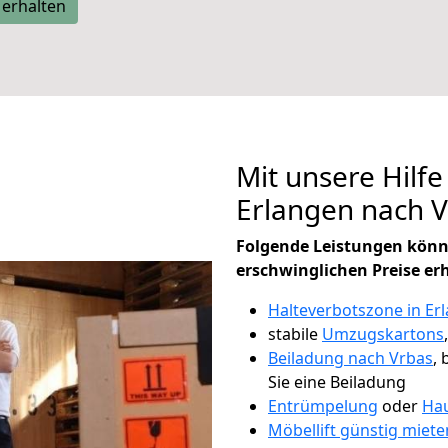
 erhalten
Mit unsere Hilfe
Erlangen nach 
Folgende Leistungen könn
erschwinglichen Preise er
Halteverbotszone in Er
stabile
Umzugskartons
Beiladung nach Vrbas
, 
Sie eine Beiladung
Entrümpelung
oder
Hau
Möbellift günstig miete