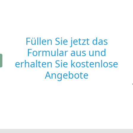
Füllen Sie jetzt das
Formular aus und
erhalten Sie kostenlose
Angebote