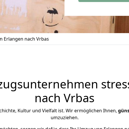
 Erlangen nach Vrbas
zugsunternehmen stress
nach Vrbas
chichte, Kultur und Vielfalt ist. Wir ermöglichen Ihnen,
güns
umzuziehen.