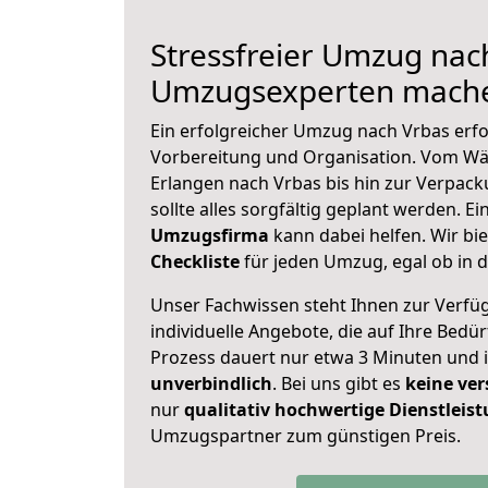
Stressfreier Umzug nac
Umzugsexperten mache
Ein erfolgreicher Umzug nach Vrbas erfo
Vorbereitung und Organisation. Vom Wä
Erlangen nach Vrbas bis hin zur Verpack
sollte alles sorgfältig geplant werden. E
Umzugsfirma
kann dabei helfen. Wir bi
Checkliste
für jeden Umzug, egal ob in d
Unser Fachwissen steht Ihnen zur Verfü
individuelle Angebote, die auf Ihre Bedü
Prozess dauert nur etwa 3 Minuten und 
unverbindlich
. Bei uns gibt es
keine ver
nur
qualitativ hochwertige Dienstleis
Umzugspartner zum günstigen Preis.