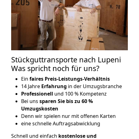
Stückguttransporte nach Lupeni
Was spricht noch für uns?
Ein
faires Preis-Leistungs-Verhältnis
14 Jahre
Erfahrung
in der Umzugsbranche
Professionell
und 100 % Kompetenz
Bei uns
sparen Sie bis zu 60 %
Umzugskosten
D
enn wir spielen nur mit offenen Karten
eine schnelle Auftragsabwicklung
Schnell und einfach
kostenlose und