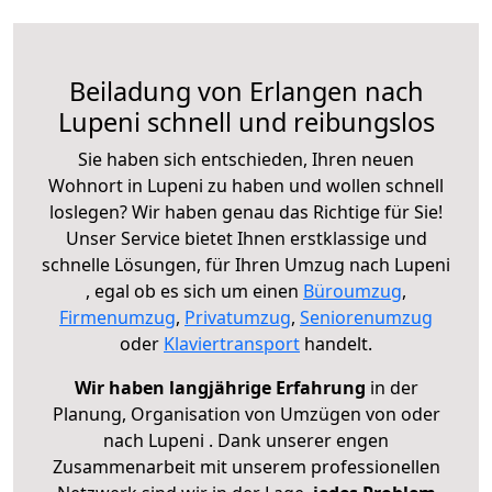
Beiladung von Erlangen nach
Lupeni schnell und reibungslos
Sie haben sich entschieden, Ihren neuen
Wohnort in Lupeni zu haben und wollen schnell
loslegen? Wir haben genau das Richtige für Sie!
Unser Service bietet Ihnen erstklassige und
schnelle Lösungen, für Ihren Umzug nach Lupeni
, egal ob es sich um einen
Büroumzug
,
Firmenumzug
,
Privatumzug
,
Seniorenumzug
oder
Klaviertransport
handelt.
Wir haben langjährige Erfahrung
in der
Planung, Organisation von Umzügen von oder
nach Lupeni . Dank unserer engen
Zusammenarbeit mit unserem professionellen