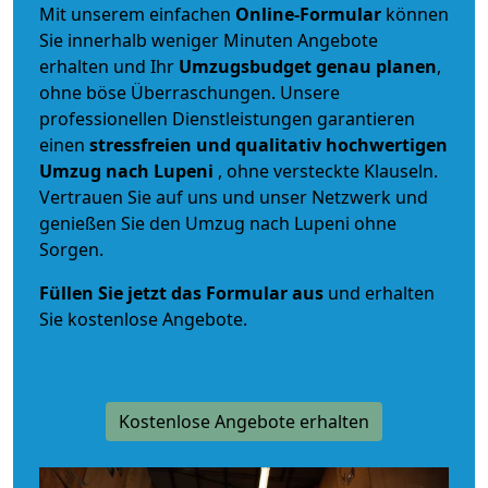
Mit unserem einfachen
Online-Formular
können
Sie innerhalb weniger Minuten Angebote
erhalten und Ihr
Umzugsbudget
genau
planen
,
ohne böse Überraschungen. Unsere
professionellen Dienstleistungen garantieren
einen
stressfreien und qualitativ hochwertigen
Umzug nach Lupeni
, ohne versteckte Klauseln.
Vertrauen Sie auf uns und unser Netzwerk und
genießen Sie den Umzug nach Lupeni ohne
Sorgen.
Füllen Sie jetzt das Formular aus
und erhalten
Sie kostenlose Angebote.
Kostenlose Angebote erhalten