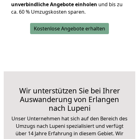
unverbindliche Angebote einholen
und bis zu
ca. 6
0 % Umzugskosten sparen.
Kostenlose Angebote erhalten
Wir unterstützen Sie bei Ihrer
Auswanderung von Erlangen
nach Lupeni
Unser Unternehmen hat sich auf den Bereich des
Umzugs nach Lupeni spezialisiert und verfügt
über 14 Jahre Erfahrung in diesem Gebiet. Wir