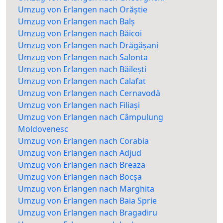
Umzug von Erlangen nach Orăștie
Umzug von Erlangen nach Balș
Umzug von Erlangen nach Băicoi
Umzug von Erlangen nach Drăgășani
Umzug von Erlangen nach Salonta
Umzug von Erlangen nach Băilești
Umzug von Erlangen nach Calafat
Umzug von Erlangen nach Cernavodă
Umzug von Erlangen nach Filiași
Umzug von Erlangen nach Câmpulung
Moldovenesc
Umzug von Erlangen nach Corabia
Umzug von Erlangen nach Adjud
Umzug von Erlangen nach Breaza
Umzug von Erlangen nach Bocșa
Umzug von Erlangen nach Marghita
Umzug von Erlangen nach Baia Sprie
Umzug von Erlangen nach Bragadiru