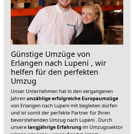
Günstige Umzüge von
Erlangen nach Lupeni , wir
helfen für den perfekten
Umzug
Unser Unternehmen hat in den vergangenen
Jahren
unzählige erfolgreiche Europaumzüge
von Erlangen nach Lupeni mit begleiten dürfen
und ist somit der perfekte Partner für Ihren
bevorstehenden Umzug nach Lupeni . Durch
unsere
langjährige Erfahrung
im Umzugssektor