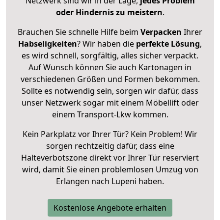
Netzwerk sind wir in der Lage,
jedes Problem
oder Hindernis zu meistern
.
Brauchen Sie schnelle Hilfe beim
Verpacken
Ihrer
Habseligkeiten
? Wir haben die
perfekte Lösung
,
es wird schnell, sorgfältig, alles sicher verpackt.
Auf Wunsch können Sie auch Kartonagen in
verschiedenen Größen und Formen bekommen.
Sollte es notwendig sein, sorgen wir dafür, dass
unser Netzwerk sogar mit einem Möbellift oder
einem Transport-Lkw kommen.
Kein Parkplatz vor Ihrer Tür? Kein Problem! Wir
sorgen rechtzeitig dafür, dass eine
Halteverbotszone direkt vor Ihrer Tür reserviert
wird, damit Sie einen problemlosen Umzug von
Erlangen nach Lupeni haben.
Kostenlose Angebote erhalten