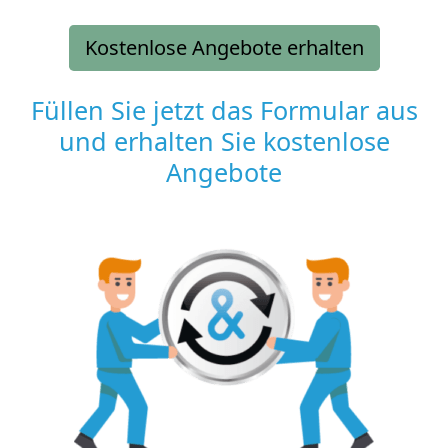
Kostenlose Angebote erhalten
Füllen Sie jetzt das Formular aus
und erhalten Sie kostenlose
Angebote