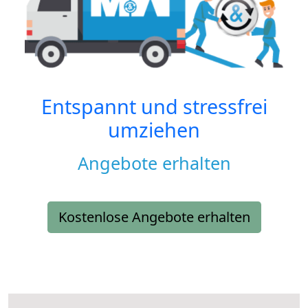
Entspannt und stressfrei
umziehen
Angebote erhalten
Kostenlose Angebote erhalten