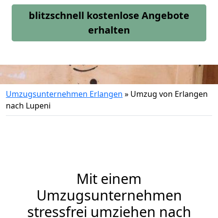
blitzschnell kostenlose Angebote
erhalten
Umzugsunternehmen Erlangen
»
Umzug von Erlangen
nach Lupeni
Mit einem
Umzugsunternehmen
stressfrei umziehen nach