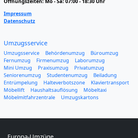
Öffnungszeiten:
Mo - Sa: 07:00 - 18:30 Uhr
Impressum
Datenschutz
Umzugsservice
Umzugsservice
Behördenumzug
Büroumzug
Fernumzug
Firmenumzug
Laborumzug
Mini Umzug
Praxisumzug
Privatumzug
Seniorenumzug
Studentenumzug
Beiladung
Entrümpelung
Halteverbotszone
Klaviertransport
Möbellift
Haushaltsauflösung
Möbeltaxi
Möbelmitfahrzentrale
Umzugskartons
Europa-Umzüge