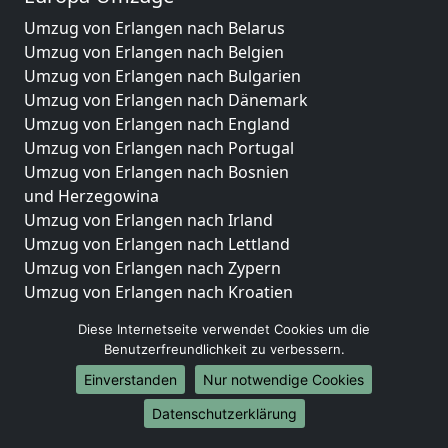
Umzug von Erlangen nach Belarus
Umzug von Erlangen nach Belgien
Umzug von Erlangen nach Bulgarien
Umzug von Erlangen nach Dänemark
Umzug von Erlangen nach England
Umzug von Erlangen nach Portugal
Umzug von Erlangen nach Bosnien
und Herzegowina
Umzug von Erlangen nach Irland
Umzug von Erlangen nach Lettland
Umzug von Erlangen nach Zypern
Umzug von Erlangen nach Kroatien
Umzug von Erlangen nach Estland
Diese Internetseite verwendet Cookies um die
Umzug von Erlangen nach Finnland
Benutzerfreundlichkeit zu verbessern.
Umzug von Erlangen nach Frankreich
Einverstanden
Nur notwendige Cookies
Umzug von Erlangen nach Griechenland
Umzug von Erlangen nach Italien
Datenschutzerklärung
Umzug von Erlangen nach Liechtenstein