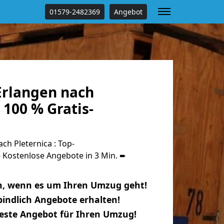
01579-2482369
Angebot
rlangen nach
 100 % Gratis-
h Pleternica : Top-
Kostenlose Angebote in 3 Min. ➨
n, wenn es um Ihren Umzug geht!
indlich Angebote erhalten!
beste Angebot für Ihren Umzug!