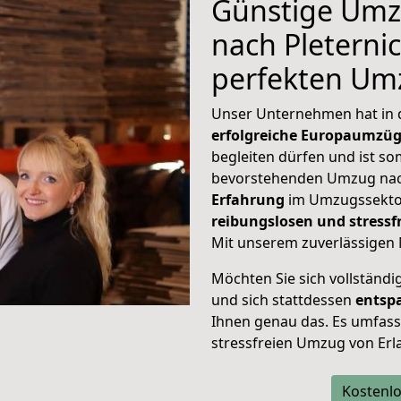
Günstige Umz
nach Pleternic
perfekten Um
Unser Unternehmen hat in
erfolgreiche Europaumzü
begleiten dürfen und ist so
bevorstehenden Umzug nach
Erfahrung
im Umzugssektor
reibungslosen und stress
Mit unserem zuverlässigen 
Möchten Sie sich vollständ
und sich stattdessen
entsp
Ihnen genau das. Es umfasst 
stressfreien Umzug von Erl
Kostenlo