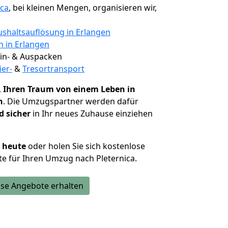
ica
, bei kleinen Mengen, organisieren wir,
shaltsauflösung in Erlangen
n in Erlangen
 Ein- & Auspacken
ier-
&
Tresortransport
,
Ihren Traum von einem Leben in
n
. Die Umzugspartner werden dafür
d sicher
in Ihr neues Zuhause einziehen
h heute
oder holen Sie sich kostenlose
e für Ihren Umzug nach Pleternica.
se Angebote erhalten