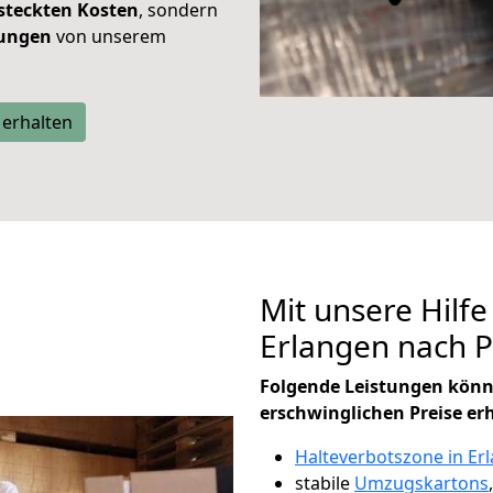
steckten Kosten
, sondern
tungen
von unserem
 erhalten
Mit unsere Hilfe
Erlangen nach P
Folgende Leistungen könn
erschwinglichen Preise er
Halteverbotszone in Er
stabile
Umzugskartons