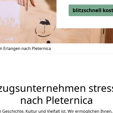
blitzschnell ko
 Erlangen nach Pleternica
zugsunternehmen stress
nach Pleternica
an Geschichte, Kultur und Vielfalt ist. Wir ermöglichen Ihnen