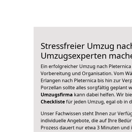
Stressfreier Umzug nach
Umzugsexperten mache
Ein erfolgreicher Umzug nach Pleternica
Vorbereitung und Organisation. Vom Wä
Erlangen nach Pleternica bis hin zur Ve
Porzellan sollte alles sorgfältig geplant
Umzugsfirma
kann dabei helfen. Wir bi
Checkliste
für jeden Umzug, egal ob in d
Unser Fachwissen steht Ihnen zur Verfü
individuelle Angebote, die auf Ihre Bedü
Prozess dauert nur etwa 3 Minuten und 