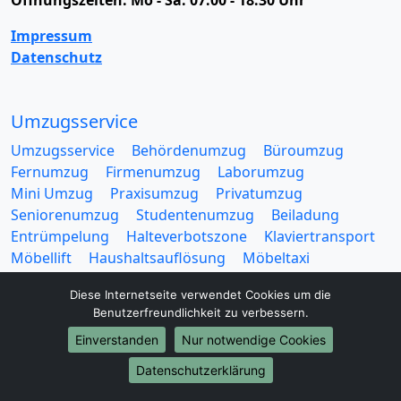
Öffnungszeiten:
Mo - Sa: 07:00 - 18:30 Uhr
Impressum
Datenschutz
Umzugsservice
Umzugsservice
Behördenumzug
Büroumzug
Fernumzug
Firmenumzug
Laborumzug
Mini Umzug
Praxisumzug
Privatumzug
Seniorenumzug
Studentenumzug
Beiladung
Entrümpelung
Halteverbotszone
Klaviertransport
Möbellift
Haushaltsauflösung
Möbeltaxi
Möbelmitfahrzentrale
Umzugskartons
Diese Internetseite verwendet Cookies um die
Benutzerfreundlichkeit zu verbessern.
Einverstanden
Nur notwendige Cookies
Datenschutzerklärung
Europa-Umzüge