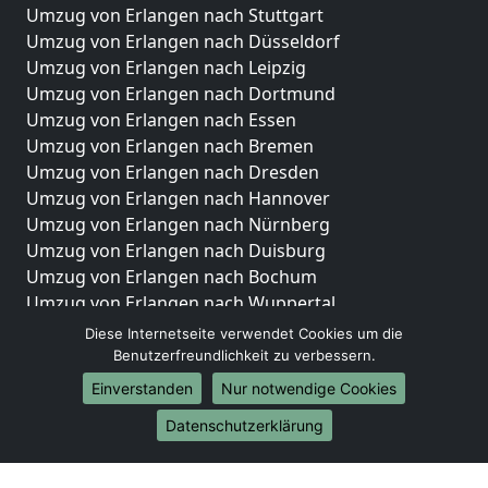
Umzug von Erlangen nach Stuttgart
Umzug von Erlangen nach Düsseldorf
Umzug von Erlangen nach Leipzig
Umzug von Erlangen nach Dortmund
Umzug von Erlangen nach Essen
Umzug von Erlangen nach Bremen
Umzug von Erlangen nach Dresden
Umzug von Erlangen nach Hannover
Umzug von Erlangen nach Nürnberg
Umzug von Erlangen nach Duisburg
Umzug von Erlangen nach Bochum
Umzug von Erlangen nach Wuppertal
Umzug von Erlangen nach Bielefeld
Diese Internetseite verwendet Cookies um die
Umzug von Erlangen nach Bonn
Benutzerfreundlichkeit zu verbessern.
Umzug von Erlangen nach Münster
Einverstanden
Nur notwendige Cookies
Internationale-Umzüge
Datenschutzerklärung
Umzug von Erlangen nach Brasilien
Umzug von Erlangen nach Brunei Darussalam