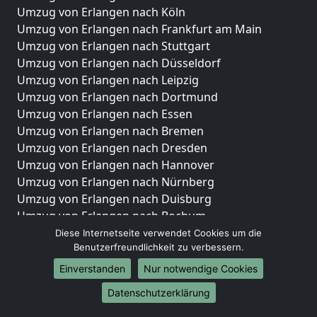
Umzug von Erlangen nach Köln
Umzug von Erlangen nach Frankfurt am Main
Umzug von Erlangen nach Stuttgart
Umzug von Erlangen nach Düsseldorf
Umzug von Erlangen nach Leipzig
Umzug von Erlangen nach Dortmund
Umzug von Erlangen nach Essen
Umzug von Erlangen nach Bremen
Umzug von Erlangen nach Dresden
Umzug von Erlangen nach Hannover
Umzug von Erlangen nach Nürnberg
Umzug von Erlangen nach Duisburg
Umzug von Erlangen nach Bochum
Umzug von Erlangen nach Wuppertal
Diese Internetseite verwendet Cookies um die
Benutzerfreundlichkeit zu verbessern.
Umzug von Erlangen nach Bielefeld
Umzug von Erlangen nach Bonn
Einverstanden
Nur notwendige Cookies
Umzug von Erlangen nach Münster
Datenschutzerklärung
Internationale-Umzüge