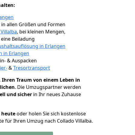
halten:
langen
, in allen Größen und Formen
Villalba
, bei kleinen Mengen,
e eine Beiladung
shaltsauflösung in Erlangen
n in Erlangen
 Ein- & Auspacken
ier-
&
Tresortransport
,
Ihren Traum von einem Leben in
klichen
. Die Umzugspartner werden
ell und sicher
in Ihr neues Zuhause
h heute
oder holen Sie sich kostenlose
e für Ihren Umzug nach Collado Villalba.