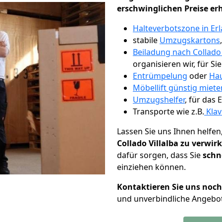
erschwinglichen Preise er
Halteverbotszone in Er
stabile
Umzugskartons
Beiladung nach Collado 
organisieren wir, für Si
Entrümpelung
oder
Hau
Möbellift günstig miete
Umzugshelfer
, für das
Transporte wie z.B.
Klav
Lassen Sie uns Ihnen helfen
Collado Villalba zu verwir
dafür sorgen, dass Sie
schn
einziehen können.
Kontaktieren Sie uns noc
und unverbindliche Angebot