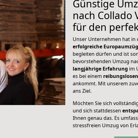
Günstige Umz
nach Collado V
für den perf
Unser Unternehmen hat in
erfolgreiche Europaumzü
begleiten dürfen und ist so
bevorstehenden Umzug nach 
langjährige Erfahrung
im 
es bei einem
reibungslosen
ankommt. Mit unserem zuve
ans Ziel.
Möchten Sie sich vollständ
und sich stattdessen
entsp
Ihnen genau das. Es umfasst 
stressfreien Umzug von Erla