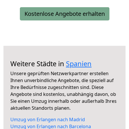
Kostenlose Angebote erhalten
Weitere Städte in
Spanien
Unsere geprüften Netzwerkpartner erstellen
Ihnen unverbindliche Angebote, die speziell auf
Ihre Bedürfnisse zugeschnitten sind. Diese
Angebote sind kostenlos, unabhängig davon, ob
Sie einen Umzug innerhalb oder außerhalb Ihres
aktuellen Standorts planen.
Umzug von Erlangen nach Madrid
Umzug von Erlangen nach Barcelona