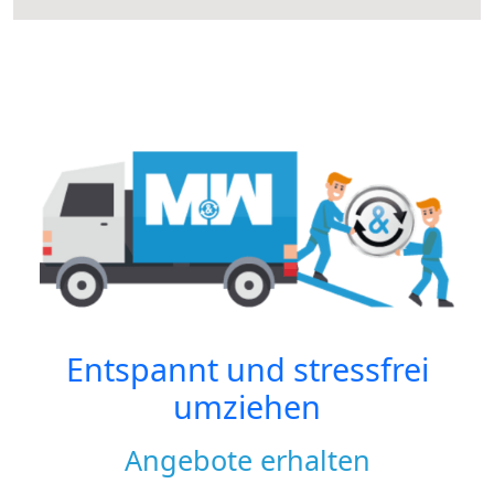
Entspannt und stressfrei
umziehen
Angebote erhalten