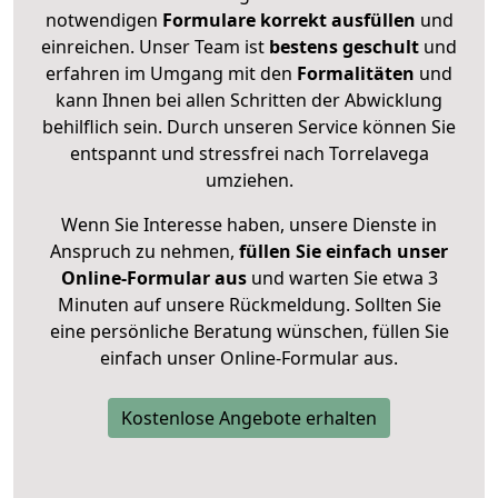
notwendigen
Formulare
korrekt
ausfüllen
und
einreichen. Unser Team ist
bestens geschult
und
erfahren im Umgang mit den
Formalitäten
und
kann Ihnen bei allen Schritten der Abwicklung
behilflich sein. Durch unseren Service können Sie
entspannt und stressfrei nach Torrelavega
umziehen.
Wenn Sie Interesse haben, unsere Dienste in
Anspruch zu nehmen,
füllen Sie einfach unser
Online-Formular aus
und warten Sie etwa 3
Minuten auf unsere Rückmeldung. Sollten Sie
eine persönliche Beratung wünschen, füllen Sie
einfach unser Online-Formular aus.
Kostenlose Angebote erhalten