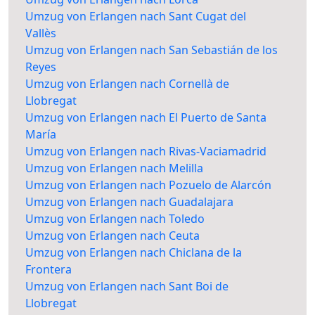
Umzug von Erlangen nach Sant Cugat del
Vallès
Umzug von Erlangen nach San Sebastián de los
Reyes
Umzug von Erlangen nach Cornellà de
Llobregat
Umzug von Erlangen nach El Puerto de Santa
María
Umzug von Erlangen nach Rivas-Vaciamadrid
Umzug von Erlangen nach Melilla
Umzug von Erlangen nach Pozuelo de Alarcón
Umzug von Erlangen nach Guadalajara
Umzug von Erlangen nach Toledo
Umzug von Erlangen nach Ceuta
Umzug von Erlangen nach Chiclana de la
Frontera
Umzug von Erlangen nach Sant Boi de
Llobregat