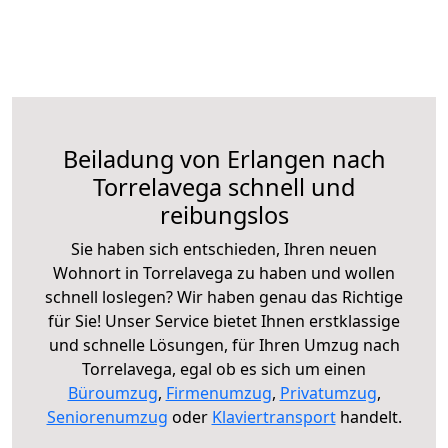
Beiladung von Erlangen nach
Torrelavega schnell und
reibungslos
Sie haben sich entschieden, Ihren neuen
Wohnort in Torrelavega zu haben und wollen
schnell loslegen? Wir haben genau das Richtige
für Sie! Unser Service bietet Ihnen erstklassige
und schnelle Lösungen, für Ihren Umzug nach
Torrelavega, egal ob es sich um einen
Büroumzug
,
Firmenumzug
,
Privatumzug
,
Seniorenumzug
oder
Klaviertransport
handelt.