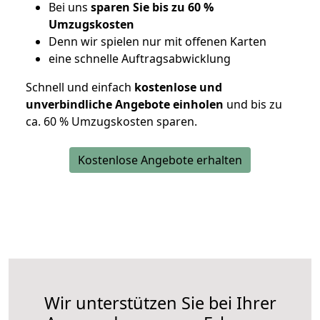
Bei uns
sparen Sie bis zu 60 %
Umzugskosten
D
enn wir spielen nur mit offenen Karten
eine schnelle Auftragsabwicklung
Schnell und einfach
kostenlose und
unverbindliche Angebote einholen
und bis zu
ca. 6
0 % Umzugskosten sparen.
Kostenlose Angebote erhalten
Wir unterstützen Sie bei Ihrer