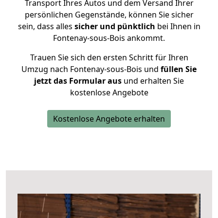
Transport Ihres Autos und dem Versand Ihrer
persönlichen Gegenstände, können Sie sicher
sein, dass alles
sicher und pünktlich
bei Ihnen in
Fontenay-sous-Bois ankommt.
Trauen Sie sich den ersten Schritt für Ihren
Umzug nach Fontenay-sous-Bois und
füllen Sie
jetzt das Formular aus
und erhalten Sie
kostenlose Angebote
Kostenlose Angebote erhalten