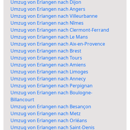
Umzug von Erlangen nach Dijon
Umzug von Erlangen nach Angers
Umzug von Erlangen nach Villeurbanne
Umzug von Erlangen nach Nîmes
Umzug von Erlangen nach Clermont-Ferrand
Umzug von Erlangen nach Le Mans
Umzug von Erlangen nach Aix-en-Provence
Umzug von Erlangen nach Brest
Umzug von Erlangen nach Tours
Umzug von Erlangen nach Amiens
Umzug von Erlangen nach Limoges
Umzug von Erlangen nach Annecy
Umzug von Erlangen nach Perpignan
Umzug von Erlangen nach Boulogne-
Billancourt
Umzug von Erlangen nach Besançon
Umzug von Erlangen nach Metz
Umzug von Erlangen nach Orléans
Umzug von Erlangen nach Saint-Denis