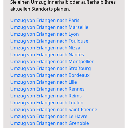
Sie einen Umzug innerhalb oder außerhalb Ihres
aktuellen Standorts planen.
Umzug von Erlangen nach Paris
Umzug von Erlangen nach Marseille
Umzug von Erlangen nach Lyon
Umzug von Erlangen nach Toulouse
Umzug von Erlangen nach Nizza
Umzug von Erlangen nach Nantes
Umzug von Erlangen nach Montpellier
Umzug von Erlangen nach Straßburg
Umzug von Erlangen nach Bordeaux
Umzug von Erlangen nach Lille
Umzug von Erlangen nach Rennes
Umzug von Erlangen nach Reims
Umzug von Erlangen nach Toulon
Umzug von Erlangen nach Saint-Étienne
Umzug von Erlangen nach Le Havre
Umzug von Erlangen nach Grenoble