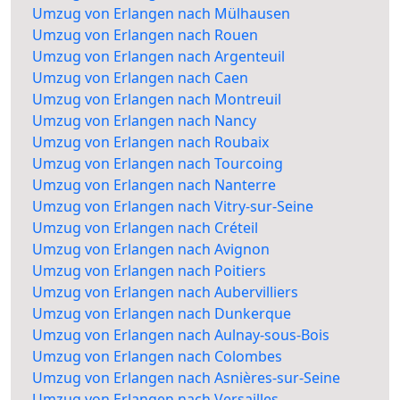
Umzug von Erlangen nach Mülhausen
Umzug von Erlangen nach Rouen
Umzug von Erlangen nach Argenteuil
Umzug von Erlangen nach Caen
Umzug von Erlangen nach Montreuil
Umzug von Erlangen nach Nancy
Umzug von Erlangen nach Roubaix
Umzug von Erlangen nach Tourcoing
Umzug von Erlangen nach Nanterre
Umzug von Erlangen nach Vitry-sur-Seine
Umzug von Erlangen nach Créteil
Umzug von Erlangen nach Avignon
Umzug von Erlangen nach Poitiers
Umzug von Erlangen nach Aubervilliers
Umzug von Erlangen nach Dunkerque
Umzug von Erlangen nach Aulnay-sous-Bois
Umzug von Erlangen nach Colombes
Umzug von Erlangen nach Asnières-sur-Seine
Umzug von Erlangen nach Versailles