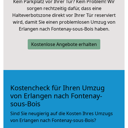
Kein Parkplatz vor Ihrer Tür? Kein Problem! Wir
sorgen rechtzeitig dafür, dass eine
Halteverbotszone direkt vor Ihrer Tür reserviert
wird, damit Sie einen problemlosen Umzug von
Erlangen nach Fontenay-sous-Bois haben.
Kostenlose Angebote erhalten
Kostencheck für Ihren Umzug
von Erlangen nach Fontenay-
sous-Bois
Sind Sie neugierig auf die Kosten Ihres Umzugs
von Erlangen nach Fontenay-sous-Bois?