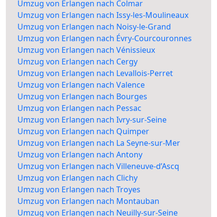
Umzug von Erlangen nach Colmar
Umzug von Erlangen nach Issy-les-Moulineaux
Umzug von Erlangen nach Noisy-le-Grand
Umzug von Erlangen nach Évry-Courcouronnes
Umzug von Erlangen nach Vénissieux
Umzug von Erlangen nach Cergy
Umzug von Erlangen nach Levallois-Perret
Umzug von Erlangen nach Valence
Umzug von Erlangen nach Bourges
Umzug von Erlangen nach Pessac
Umzug von Erlangen nach Ivry-sur-Seine
Umzug von Erlangen nach Quimper
Umzug von Erlangen nach La Seyne-sur-Mer
Umzug von Erlangen nach Antony
Umzug von Erlangen nach Villeneuve-d’Ascq
Umzug von Erlangen nach Clichy
Umzug von Erlangen nach Troyes
Umzug von Erlangen nach Montauban
Umzug von Erlangen nach Neuilly-sur-Seine