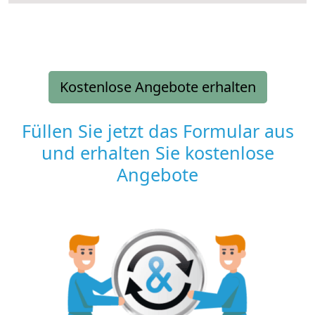
Kostenlose Angebote erhalten
Füllen Sie jetzt das Formular aus
und erhalten Sie kostenlose
Angebote