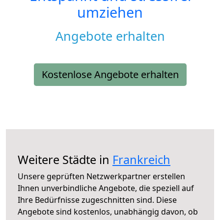
umziehen
Angebote erhalten
Kostenlose Angebote erhalten
Weitere Städte in
Frankreich
Unsere geprüften Netzwerkpartner erstellen
Ihnen unverbindliche Angebote, die speziell auf
Ihre Bedürfnisse zugeschnitten sind. Diese
Angebote sind kostenlos, unabhängig davon, ob