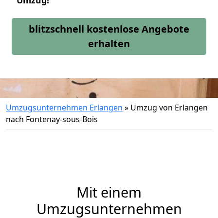
Umzug!
blitzschnell kostenlose Angebote
erhalten
Umzugsunternehmen Erlangen
»
Umzug von Erlangen
nach Fontenay-sous-Bois
Mit einem
Umzugsunternehmen