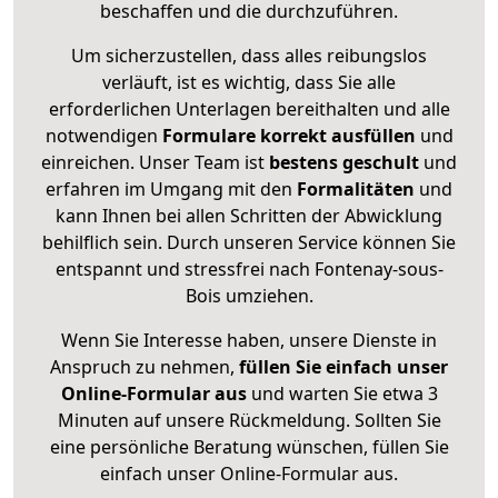
beschaffen und die durchzuführen.
Um sicherzustellen, dass alles reibungslos
verläuft, ist es wichtig, dass Sie alle
erforderlichen Unterlagen bereithalten und alle
notwendigen
Formulare
korrekt
ausfüllen
und
einreichen. Unser Team ist
bestens geschult
und
erfahren im Umgang mit den
Formalitäten
und
kann Ihnen bei allen Schritten der Abwicklung
behilflich sein. Durch unseren Service können Sie
entspannt und stressfrei nach Fontenay-sous-
Bois umziehen.
Wenn Sie Interesse haben, unsere Dienste in
Anspruch zu nehmen,
füllen Sie einfach unser
Online-Formular aus
und warten Sie etwa 3
Minuten auf unsere Rückmeldung. Sollten Sie
eine persönliche Beratung wünschen, füllen Sie
einfach unser Online-Formular aus.