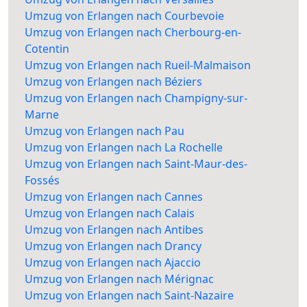
Umzug von Erlangen nach Courbevoie
Umzug von Erlangen nach Cherbourg-en-
Cotentin
Umzug von Erlangen nach Rueil-Malmaison
Umzug von Erlangen nach Béziers
Umzug von Erlangen nach Champigny-sur-
Marne
Umzug von Erlangen nach Pau
Umzug von Erlangen nach La Rochelle
Umzug von Erlangen nach Saint-Maur-des-
Fossés
Umzug von Erlangen nach Cannes
Umzug von Erlangen nach Calais
Umzug von Erlangen nach Antibes
Umzug von Erlangen nach Drancy
Umzug von Erlangen nach Ajaccio
Umzug von Erlangen nach Mérignac
Umzug von Erlangen nach Saint-Nazaire