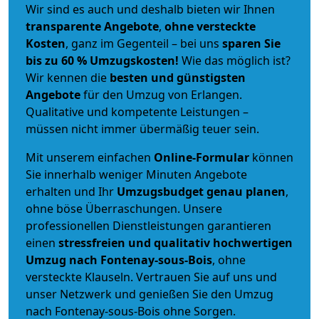
Wir sind es auch und deshalb bieten wir Ihnen
transparente Angebote
,
ohne versteckte
Kosten
, ganz im Gegenteil – bei uns
sparen Sie
bis zu 60 % Umzugskosten!
Wie das möglich ist?
Wir kennen die
besten und günstigsten
Angebote
für den Umzug von Erlangen.
Qualitative und kompetente Leistungen –
müssen nicht immer übermäßig teuer sein.
Mit unserem einfachen
Online-Formular
können
Sie innerhalb weniger Minuten Angebote
erhalten und Ihr
Umzugsbudget
genau
planen
,
ohne böse Überraschungen. Unsere
professionellen Dienstleistungen garantieren
einen
stressfreien und qualitativ hochwertigen
Umzug nach Fontenay-sous-Bois
, ohne
versteckte Klauseln. Vertrauen Sie auf uns und
unser Netzwerk und genießen Sie den Umzug
nach Fontenay-sous-Bois ohne Sorgen.