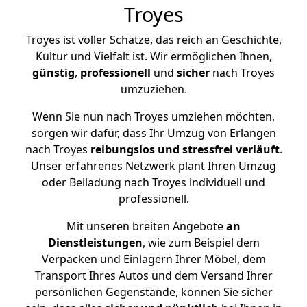
Troyes
Troyes ist voller Schätze, das reich an Geschichte,
Kultur und Vielfalt ist. Wir ermöglichen Ihnen,
günstig
,
professionell
und
sicher
nach Troyes
umzuziehen.
Wenn Sie nun nach Troyes umziehen möchten,
sorgen wir dafür, dass Ihr Umzug von Erlangen
nach Troyes
reibungslos und stressfrei
verläuft
.
Unser erfahrenes Netzwerk plant Ihren Umzug
oder Beiladung nach Troyes individuell und
professionell.
Mit unseren breiten Angebote
an
Dienstleistungen
, wie zum Beispiel dem
Verpacken und Einlagern Ihrer Möbel, dem
Transport Ihres Autos und dem Versand Ihrer
persönlichen Gegenstände, können Sie sicher