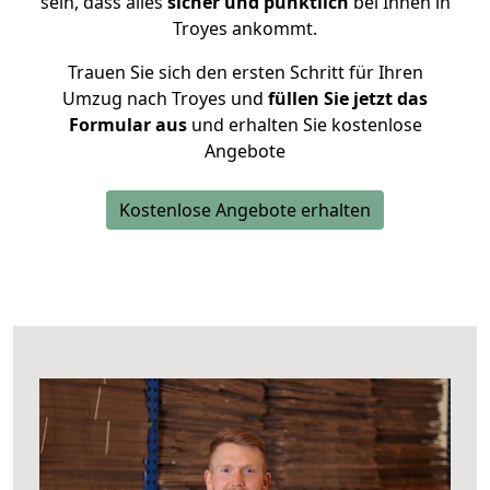
sein, dass alles
sicher und pünktlich
bei Ihnen in
Troyes ankommt.
Trauen Sie sich den ersten Schritt für Ihren
Umzug nach Troyes und
füllen Sie jetzt das
Formular aus
und erhalten Sie kostenlose
Angebote
Kostenlose Angebote erhalten