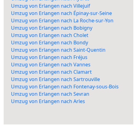
Umzug von Erlangen nach Villejuif
Umzug von Erlangen nach Épinay-sur-Seine
Umzug von Erlangen nach La Roche-sur-Yon
Umzug von Erlangen nach Bobigny
Umzug von Erlangen nach Cholet
Umzug von Erlangen nach Bondy
Umzug von Erlangen nach Saint-Quentin
Umzug von Erlangen nach Fréjus
Umzug von Erlangen nach Vannes
Umzug von Erlangen nach Clamart
Umzug von Erlangen nach Sartrouville
Umzug von Erlangen nach Fontenay-sous-Bois
Umzug von Erlangen nach Sevran
Umzug von Erlangen nach Arles