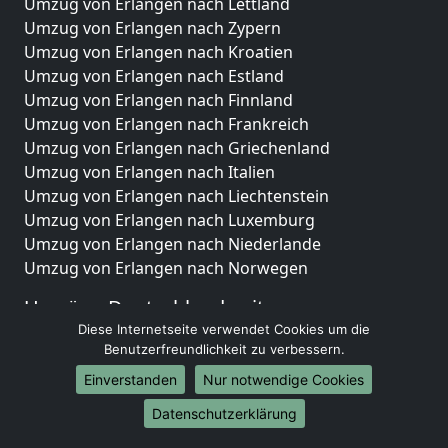
Umzug von Erlangen nach Lettland
Umzug von Erlangen nach Zypern
Umzug von Erlangen nach Kroatien
Umzug von Erlangen nach Estland
Umzug von Erlangen nach Finnland
Umzug von Erlangen nach Frankreich
Umzug von Erlangen nach Griechenland
Umzug von Erlangen nach Italien
Umzug von Erlangen nach Liechtenstein
Umzug von Erlangen nach Luxemburg
Umzug von Erlangen nach Niederlande
Umzug von Erlangen nach Norwegen
Umzüge-Deutschlandweit
Diese Internetseite verwendet Cookies um die
Umzug von Erlangen nach Berlin
Benutzerfreundlichkeit zu verbessern.
Umzug von Erlangen nach Hamburg
Einverstanden
Nur notwendige Cookies
Umzug von Erlangen nach München
Umzug von Erlangen nach Köln
Datenschutzerklärung
Umzug von Erlangen nach Frankfurt am Main