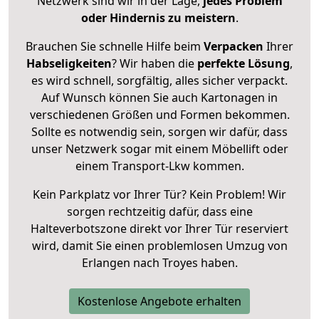
Netzwerk sind wir in der Lage,
jedes Problem
oder Hindernis zu meistern
.
Brauchen Sie schnelle Hilfe beim
Verpacken
Ihrer
Habseligkeiten
? Wir haben die
perfekte Lösung
,
es wird schnell, sorgfältig, alles sicher verpackt.
Auf Wunsch können Sie auch Kartonagen in
verschiedenen Größen und Formen bekommen.
Sollte es notwendig sein, sorgen wir dafür, dass
unser Netzwerk sogar mit einem Möbellift oder
einem Transport-Lkw kommen.
Kein Parkplatz vor Ihrer Tür? Kein Problem! Wir
sorgen rechtzeitig dafür, dass eine
Halteverbotszone direkt vor Ihrer Tür reserviert
wird, damit Sie einen problemlosen Umzug von
Erlangen nach Troyes haben.
Kostenlose Angebote erhalten