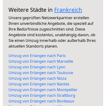
Weitere Städte in
Frankreich
Unsere geprüften Netzwerkpartner erstellen
Ihnen unverbindliche Angebote, die speziell auf
Ihre Bedürfnisse zugeschnitten sind. Diese
Angebote sind kostenlos, unabhängig davon, ob
Sie einen Umzug innerhalb oder außerhalb Ihres
aktuellen Standorts planen.
Umzug von Erlangen nach Paris
Umzug von Erlangen nach Marseille
Umzug von Erlangen nach Lyon
Umzug von Erlangen nach Toulouse
Umzug von Erlangen nach Nizza
Umzug von Erlangen nach Nantes
Umzug von Erlangen nach Montpellier
Umzug von Erlangen nach Straßburg
Umzug von Erlangen nach Bordeaux