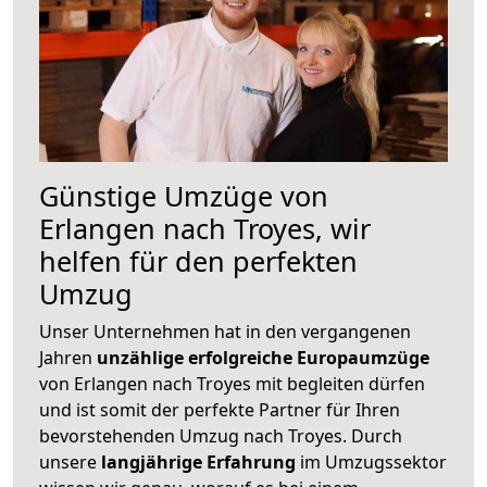
Günstige Umzüge von
Erlangen nach Troyes, wir
helfen für den perfekten
Umzug
Unser Unternehmen hat in den vergangenen
Jahren
unzählige erfolgreiche Europaumzüge
von Erlangen nach Troyes mit begleiten dürfen
und ist somit der perfekte Partner für Ihren
bevorstehenden Umzug nach Troyes. Durch
unsere
langjährige Erfahrung
im Umzugssektor