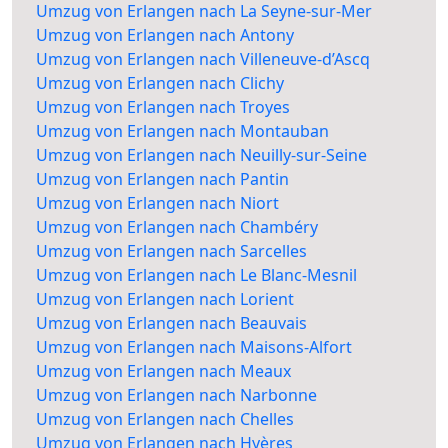
Umzug von Erlangen nach La Seyne-sur-Mer
Umzug von Erlangen nach Antony
Umzug von Erlangen nach Villeneuve-d’Ascq
Umzug von Erlangen nach Clichy
Umzug von Erlangen nach Troyes
Umzug von Erlangen nach Montauban
Umzug von Erlangen nach Neuilly-sur-Seine
Umzug von Erlangen nach Pantin
Umzug von Erlangen nach Niort
Umzug von Erlangen nach Chambéry
Umzug von Erlangen nach Sarcelles
Umzug von Erlangen nach Le Blanc-Mesnil
Umzug von Erlangen nach Lorient
Umzug von Erlangen nach Beauvais
Umzug von Erlangen nach Maisons-Alfort
Umzug von Erlangen nach Meaux
Umzug von Erlangen nach Narbonne
Umzug von Erlangen nach Chelles
Umzug von Erlangen nach Hyères