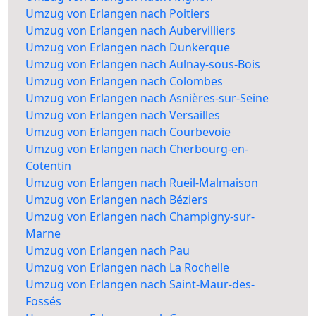
Umzug von Erlangen nach Poitiers
Umzug von Erlangen nach Aubervilliers
Umzug von Erlangen nach Dunkerque
Umzug von Erlangen nach Aulnay-sous-Bois
Umzug von Erlangen nach Colombes
Umzug von Erlangen nach Asnières-sur-Seine
Umzug von Erlangen nach Versailles
Umzug von Erlangen nach Courbevoie
Umzug von Erlangen nach Cherbourg-en-
Cotentin
Umzug von Erlangen nach Rueil-Malmaison
Umzug von Erlangen nach Béziers
Umzug von Erlangen nach Champigny-sur-
Marne
Umzug von Erlangen nach Pau
Umzug von Erlangen nach La Rochelle
Umzug von Erlangen nach Saint-Maur-des-
Fossés