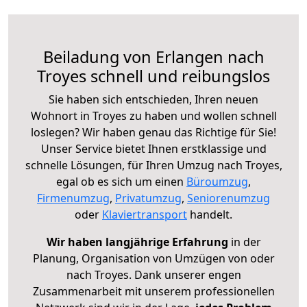
Beiladung von Erlangen nach
Troyes schnell und reibungslos
Sie haben sich entschieden, Ihren neuen
Wohnort in Troyes zu haben und wollen schnell
loslegen? Wir haben genau das Richtige für Sie!
Unser Service bietet Ihnen erstklassige und
schnelle Lösungen, für Ihren Umzug nach Troyes,
egal ob es sich um einen
Büroumzug
,
Firmenumzug
,
Privatumzug
,
Seniorenumzug
oder
Klaviertransport
handelt.
Wir haben langjährige Erfahrung
in der
Planung, Organisation von Umzügen von oder
nach Troyes. Dank unserer engen
Zusammenarbeit mit unserem professionellen