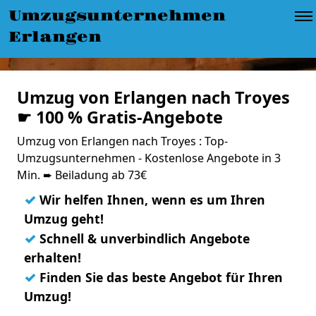
Umzugsunternehmen
Erlangen
Umzug von Erlangen nach Troyes
☛ 100 % Gratis-Angebote
Umzug von Erlangen nach Troyes : Top-
Umzugsunternehmen - Kostenlose Angebote in 3
Min. ➨ Beiladung ab 73€
✓
Wir helfen Ihnen, wenn es um Ihren
Umzug geht!
✓
Schnell & unverbindlich Angebote
erhalten!
✓
Finden Sie das beste Angebot für Ihren
Umzug!