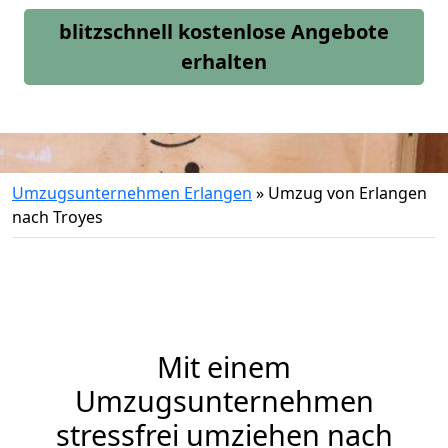
blitzschnell kostenlose Angebote
erhalten
Umzugsunternehmen Erlangen
»
Umzug von Erlangen
nach Troyes
Mit einem
Umzugsunternehmen
stressfrei umziehen nach