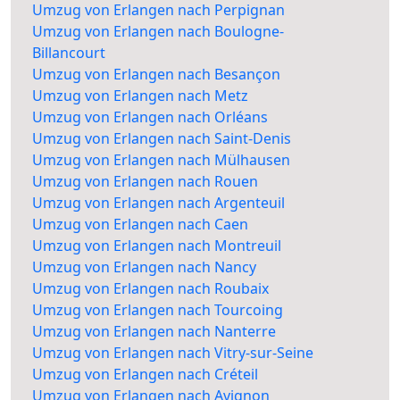
Umzug von Erlangen nach Perpignan
Umzug von Erlangen nach Boulogne-
Billancourt
Umzug von Erlangen nach Besançon
Umzug von Erlangen nach Metz
Umzug von Erlangen nach Orléans
Umzug von Erlangen nach Saint-Denis
Umzug von Erlangen nach Mülhausen
Umzug von Erlangen nach Rouen
Umzug von Erlangen nach Argenteuil
Umzug von Erlangen nach Caen
Umzug von Erlangen nach Montreuil
Umzug von Erlangen nach Nancy
Umzug von Erlangen nach Roubaix
Umzug von Erlangen nach Tourcoing
Umzug von Erlangen nach Nanterre
Umzug von Erlangen nach Vitry-sur-Seine
Umzug von Erlangen nach Créteil
Umzug von Erlangen nach Avignon