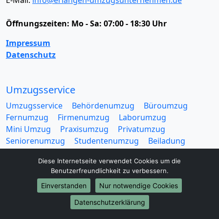
E-Mail:
info@erlangen-umzugsunternehmen.de
Öffnungszeiten:
Mo - Sa: 07:00 - 18:30 Uhr
Impressum
Datenschutz
Umzugsservice
Umzugsservice
Behördenumzug
Büroumzug
Fernumzug
Firmenumzug
Laborumzug
Mini Umzug
Praxisumzug
Privatumzug
Seniorenumzug
Studentenumzug
Beiladung
Entrümpelung
Halteverbotszone
Klaviertransport
Diese Internetseite verwendet Cookies um die
Möbellift
Haushaltsauflösung
Möbeltaxi
Benutzerfreundlichkeit zu verbessern.
Möbelmitfahrzentrale
Umzugskartons
Einverstanden
Nur notwendige Cookies
Datenschutzerklärung