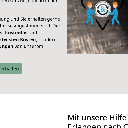
eden Umzug, egal ob in der
gung und Sie erhalten gerne
rfnisse abgestimmt sind. Der
ist
kostenlos
und
steckten Kosten
, sondern
tungen
von unserem
 erhalten
Mit unsere Hilfe
Erlangen nach O