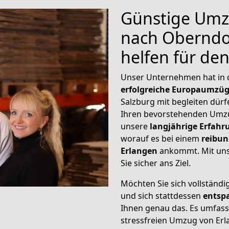
Günstige Umz
nach Oberndor
helfen für de
Unser Unternehmen hat in
erfolgreiche Europaumzü
Salzburg mit begleiten dürf
Ihren bevorstehenden Umzu
unsere
langjährige Erfahr
worauf es bei einem
reibun
Erlangen
ankommt. Mit un
Sie sicher ans Ziel.
Möchten Sie sich vollständ
und sich stattdessen
entsp
Ihnen genau das. Es umfasst 
stressfreien Umzug von Erl