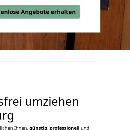
stenlose Angebote erhalten
frei umziehen
urg
glichen Ihnen,
günstig
,
professionell
und