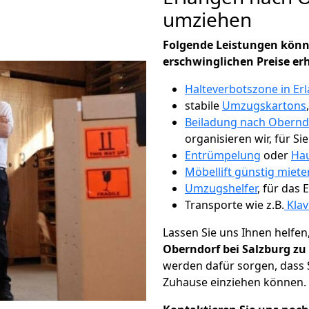
umziehen
Folgende Leistungen könn
erschwinglichen Preise er
Halteverbotszone in Er
stabile
Umzugskartons
Beiladung nach Oberndo
organisieren wir, für Si
Entrümpelung
oder
Hau
Möbellift günstig miete
Umzugshelfer
, für das
Transporte wie z.B.
Klav
Lassen Sie uns Ihnen helfen
Oberndorf bei Salzburg zu
werden dafür sorgen, dass 
Zuhause einziehen können.