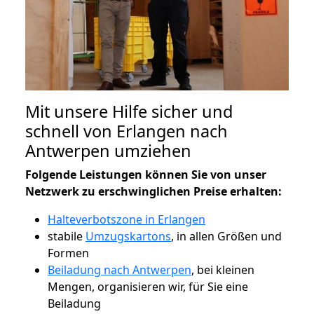
Mit unsere Hilfe sicher und
schnell von Erlangen nach
Antwerpen umziehen
Folgende Leistungen können Sie von unser
Netzwerk zu erschwinglichen Preise erhalten:
Halteverbotszone in Erlangen
stabile
Umzugskartons
, in allen Größen und
Formen
Beiladung nach Antwerpen
, bei kleinen
Mengen, organisieren wir, für Sie eine
Beiladung