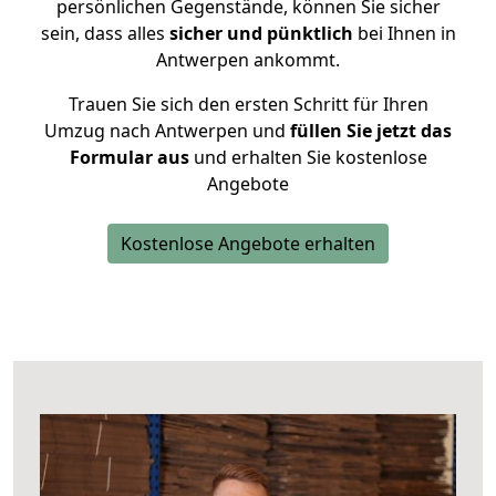
persönlichen Gegenstände, können Sie sicher
sein, dass alles
sicher und pünktlich
bei Ihnen in
Antwerpen ankommt.
Trauen Sie sich den ersten Schritt für Ihren
Umzug nach Antwerpen und
füllen Sie jetzt das
Formular aus
und erhalten Sie kostenlose
Angebote
Kostenlose Angebote erhalten