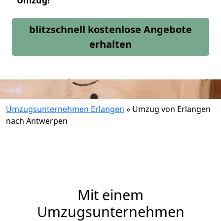
Umzug!
blitzschnell kostenlose Angebote
erhalten
Umzugsunternehmen Erlangen
»
Umzug von Erlangen
nach Antwerpen
Mit einem
Umzugsunternehmen