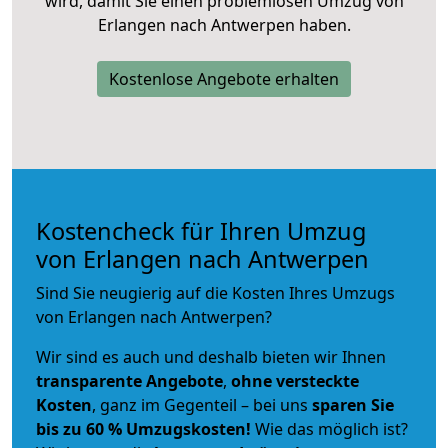
wird, damit Sie einen problemlosen Umzug von
Erlangen nach Antwerpen haben.
Kostenlose Angebote erhalten
Kostencheck für Ihren Umzug
von Erlangen nach Antwerpen
Sind Sie neugierig auf die Kosten Ihres Umzugs
von Erlangen nach Antwerpen?
Wir sind es auch und deshalb bieten wir Ihnen
transparente Angebote
,
ohne versteckte
Kosten
, ganz im Gegenteil – bei uns
sparen Sie
bis zu 60 % Umzugskosten!
Wie das möglich ist?