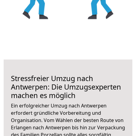
Stressfreier Umzug nach
Antwerpen: Die Umzugsexperten
machen es möglich
Ein erfolgreicher Umzug nach Antwerpen
erfordert gründliche Vorbereitung und
Organisation. Vom Wählen der besten Route von
Erlangen nach Antwerpen bis hin zur Verpackung
des Familien Porzellan sollte alles sorgfältig