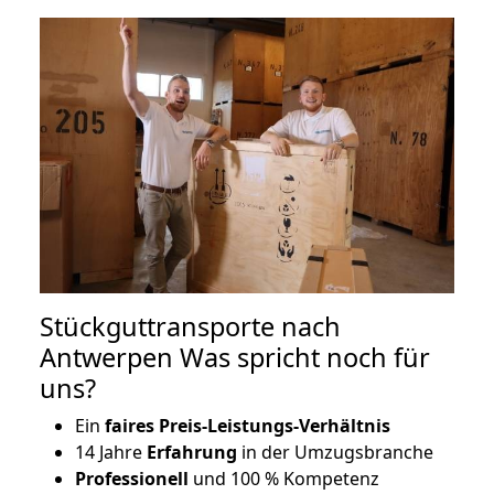
Stückguttransporte nach
Antwerpen Was spricht noch für
uns?
Ein
faires Preis-Leistungs-Verhältnis
14 Jahre
Erfahrung
in der Umzugsbranche
Professionell
und 100 % Kompetenz