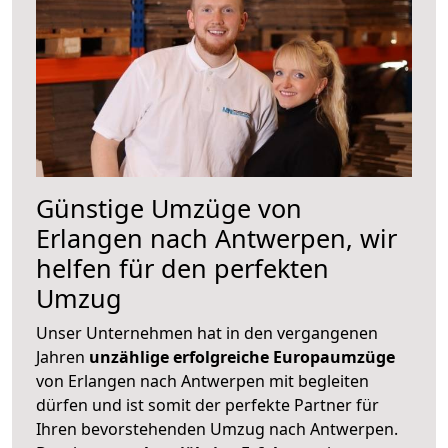
Günstige Umzüge von
Erlangen nach Antwerpen, wir
helfen für den perfekten
Umzug
Unser Unternehmen hat in den vergangenen
Jahren
unzählige erfolgreiche Europaumzüge
von Erlangen nach Antwerpen mit begleiten
dürfen und ist somit der perfekte Partner für
Ihren bevorstehenden Umzug nach Antwerpen.