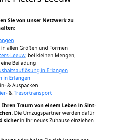
en Sie von unser Netzwerk zu
halten:
langen
, in allen Größen und Formen
eters-Leeuw
, bei kleinen Mengen,
e eine Beiladung
shaltsauflösung in Erlangen
n in Erlangen
 Ein- & Auspacken
ier-
&
Tresortransport
,
Ihren Traum von einem Leben in Sint-
ichen
. Die Umzugspartner werden dafür
d sicher
in Ihr neues Zuhause einziehen