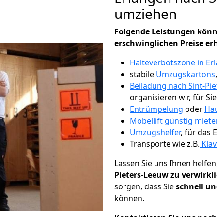
umziehen
Folgende Leistungen könn
erschwinglichen Preise er
Halteverbotszone in Er
stabile
Umzugskartons
Beiladung nach Sint-Pi
organisieren wir, für Si
Entrümpelung
oder
Hau
Möbellift günstig miete
Umzugshelfer
, für das
Transporte wie z.B.
Klav
Lassen Sie uns Ihnen helfen
Pieters-Leeuw zu verwirkl
sorgen, dass Sie
schnell un
können.