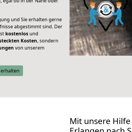
 egal ob in der Nähe oder
gung und Sie erhalten gerne
rfnisse abgestimmt sind. Der
ist
kostenlos
und
steckten Kosten
, sondern
tungen
von unserem
 erhalten
Mit unsere Hilfe
Erlangen nach S