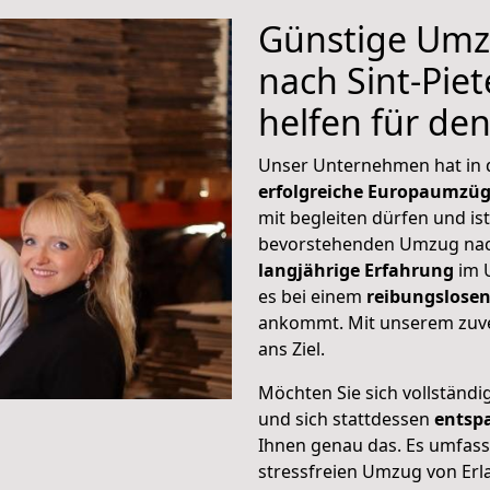
Günstige Umz
nach Sint-Piet
helfen für de
Unser Unternehmen hat in
erfolgreiche Europaumzü
mit begleiten dürfen und ist
bevorstehenden Umzug nach
langjährige Erfahrung
im 
es bei einem
reibungslosen
ankommt. Mit unserem zuve
ans Ziel.
Möchten Sie sich vollständ
und sich stattdessen
entsp
Ihnen genau das. Es umfasst 
stressfreien Umzug von Erl