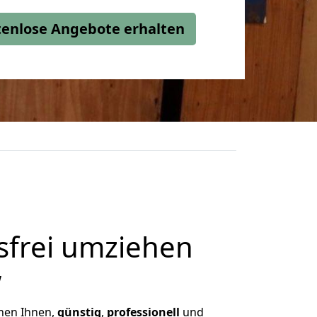
stenlose Angebote erhalten
frei umziehen
w
ichen Ihnen,
günstig
,
professionell
und