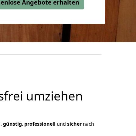
stenlose Angebote erhalten
frei umziehen
n,
günstig
,
professionell
und
sicher
nach