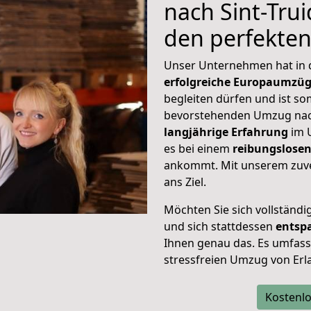
nach Sint-Trui
den perfekte
Unser Unternehmen hat in
erfolgreiche Europaumzü
begleiten dürfen und ist so
bevorstehenden Umzug nach
langjährige Erfahrung
im 
es bei einem
reibungslosen
ankommt. Mit unserem zuve
ans Ziel.
Möchten Sie sich vollständ
und sich stattdessen
entsp
Ihnen genau das. Es umfasst 
stressfreien Umzug von Erl
Kostenlo