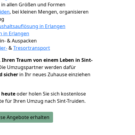
, in allen Größen und Formen
uiden
, bei kleinen Mengen, organisieren
ng
shaltsauflösung in Erlangen
n in Erlangen
 Ein- & Auspacken
ier-
&
Tresortransport
,
Ihren Traum von einem Leben in Sint-
 Die Umzugspartner werden dafür
d sicher
in Ihr neues Zuhause einziehen
h heute
oder holen Sie sich kostenlose
e für Ihren Umzug nach Sint-Truiden.
se Angebote erhalten